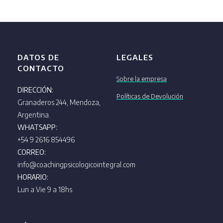
DATOS DE
LEGALES
CONTACTO
Sobre la empresa
DIRECCIÓN:
Políticas de Devolución
Granaderos 244, Mendoza,
Argentina.
WHATSAPP:
+54 9 2616 854496
CORREO:
info@coachingpsicologicointegral.com
HORARIO:
Lun a Vie 9 a 18hs