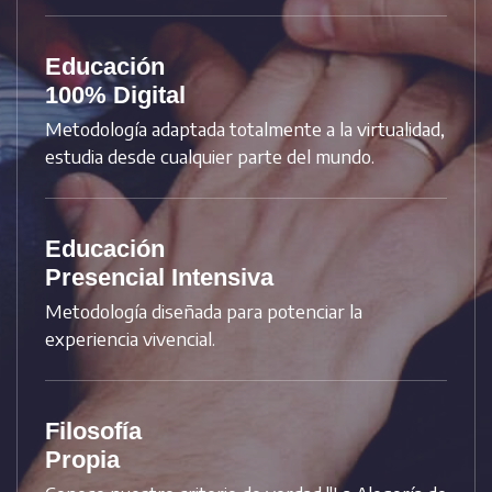
Educación
100% Digital
Metodología adaptada totalmente a la virtualidad,
estudia desde cualquier parte del mundo.
Educación
Presencial Intensiva
Metodología diseñada para potenciar la
experiencia vivencial.
Filosofía
Propia