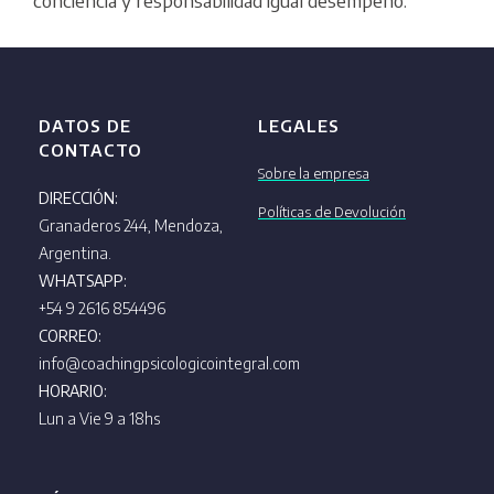
conciencia y responsabilidad igual desempeño.
DATOS DE
LEGALES
CONTACTO
Sobre la empresa
DIRECCIÓN:
Políticas de Devolución
Granaderos 244, Mendoza,
Argentina.
WHATSAPP:
+54 9 2616 854496
CORREO:
info@coachingpsicologicointegral.com
HORARIO:
Lun a Vie 9 a 18hs